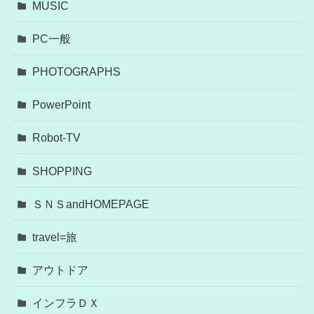
MUSIC
PC一般
PHOTOGRAPHS
PowerPoint
Robot-TV
SHOPPING
ＳＮＳandHOMEPAGE
travel=旅
アウトドア
インフラＤＸ