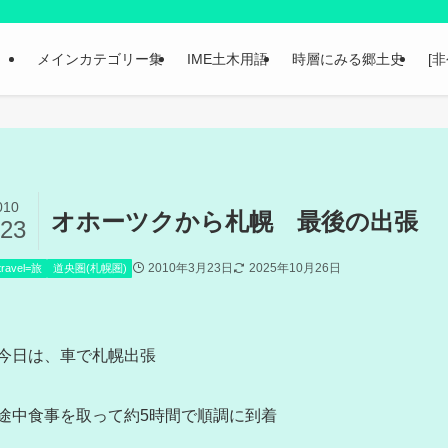
メインカテゴリー集
IME土木用語
時層にみる郷土史
[
010
オホーツクから札幌 最後の出張
/23
2010年3月23日
2025年10月26日
travel=旅
道央圏(札幌圏)
今日は、車で札幌出張
途中食事を取って約5時間で順調に到着