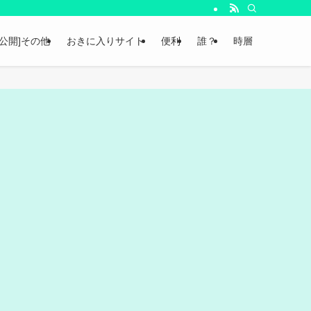
非公開]その他
おきに入りサイト
便利
誰？
時層