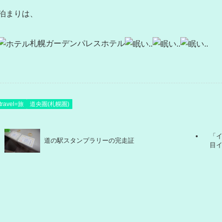
泊まりは、
札幌ガーデンパレスホテル
travel=旅
道央圏(札幌圏)
「イ
道の駅スタンプラリーの完走証
目