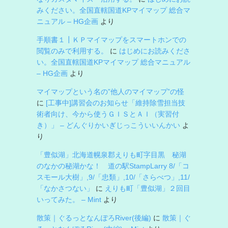
みください。全国直轄国道KPマイマップ 総合マ
ニュアル – HG企画
より
手順書１┃ＫＰマイマップをスマートホンでの
閲覧のみで利用する。
に
はじめにお読みくださ
い。全国直轄国道KPマイマップ 総合マニュアル
– HG企画
より
マイマップという名の”他人のマイマップ”の怪
に
[工事中]講習会のお知らせ「維持除雪担当技
術者向け、今から使うＧＩＳとＡＩ（実習付
き）」 – どんぐりかいぎじっこういいんかい
よ
り
「豊似湖」北海道幌泉郡えりも町字目黒 秘湖
のなかの秘湖かな！ 道の駅StampLarry 8/「コ
スモール大樹」,9/「忠類」,10/「さらべつ」,11/
「なかさつない」
に
えりも町「豊似湖」２回目
いってみた。 – Mint
より
散策｜ぐるっとなんぽろRiver(後編)
に
散策｜ぐ